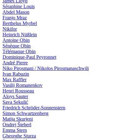
James Lloyd
Séraphine Louis
Abdel Mason
Franjo Mraz
Berthelus Myrbel
Nikifor
Heinrich Nüßlein
Antoine Obin
Sénèque Obin
Télémaque Obin
Dominique-Paul Peyronnet
André Pierre
Niko Pirosmani / Nikolos Pirosmanaschwili
Ivan Ra­bu­zin
Max Raffler
Vasilij Romanenkov
Henri Rousseau
Aloys Sauter
Sava Sekulić
Friedrich Schröder-Sonnenstern
Simon Schwartzenberg
Matija Skurjeni
Ondrej Šteberl
Emma Stern
Gheorghe Sturza