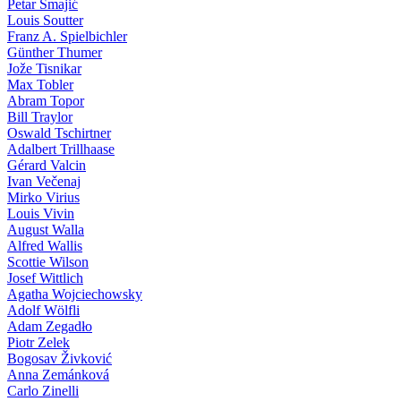
Petar Smajić
Louis Soutter
Franz A. Spielbichler
Günther Thumer
Jože Tisnikar
Max Tobler
Abram Topor
Bill Traylor
Oswald Tschirtner
Adalbert Trillhaase
Gérard Valcin
Ivan Večenaj
Mirko Virius
Louis Vivin
August Walla
Alfred Wallis
Scottie Wilson
Josef Wittlich
Agatha Wojciechowsky
Adolf Wölfli
Adam Zegadło
Piotr Zelek
Bogosav Živković
Anna Zemánková
Carlo Zinelli