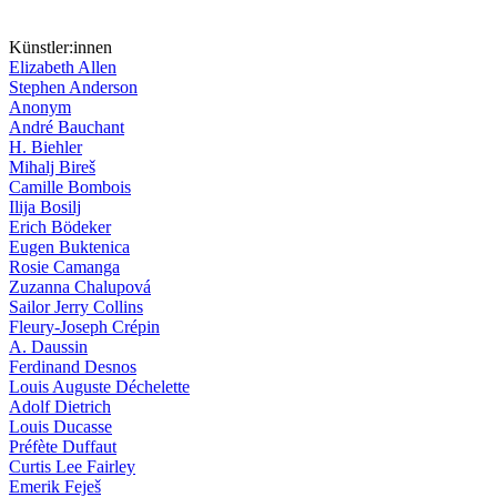
Künstler:innen
Elizabeth Allen
Stephen Anderson
Anonym
André Bauchant
H. Biehler
Mihalj Bireš
Camille Bombois
Ilija Bosilj
Erich Bödeker
Eugen Buktenica
Rosie Camanga
Zuzanna Chalupová
Sailor Jerry Collins
Fleury-Joseph Crépin
A. Daussin
Ferdinand Desnos
Louis Auguste Déchelette
Adolf Dietrich
Louis Ducasse
Préfète Duffaut
Curtis Lee Fairley
Emerik Feješ