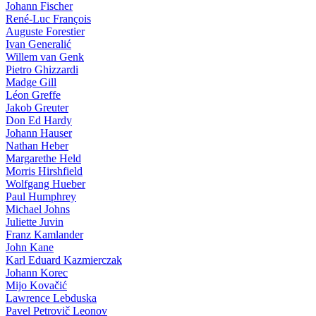
Johann Fischer
René-Luc François
Auguste Forestier
Ivan Generalić
Willem van Genk
Pietro Ghizzardi
Madge Gill
Léon Greffe
Jakob Greuter
Don Ed Hardy
Johann Hauser
Nathan Heber
Margarethe Held
Morris Hirshfield
Wolfgang Hueber
Paul Humphrey
Michael Johns
Juliette Juvin
Franz Kamlander
John Kane
Karl Eduard Kazmierczak
Johann Korec
Mijo Kovačić
Lawrence Lebduska
Pavel Petrovič Leonov