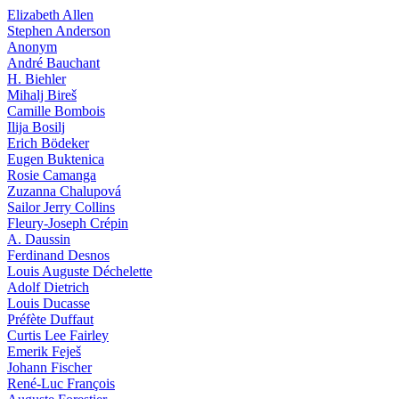
Elizabeth Allen
Stephen Anderson
Anonym
André Bauchant
H. Biehler
Mihalj Bireš
Camille Bombois
Ilija Bosilj
Erich Bödeker
Eugen Buktenica
Rosie Camanga
Zuzanna Chalupová
Sailor Jerry Collins
Fleury-Joseph Crépin
A. Daussin
Ferdinand Desnos
Louis Auguste Déchelette
Adolf Dietrich
Louis Ducasse
Préfète Duffaut
Curtis Lee Fairley
Emerik Feješ
Johann Fischer
René-Luc François