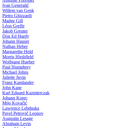
Auguste Forestier
Ivan Generalić
Willem van Genk
Pietro Ghizzardi
Madge Gill
Léon Greffe
Jakob Greuter
Don Ed Hardy
Johann Hauser
Nathan Heber
Margarethe Held
Morris Hirshfield
Wolfgang Hueber
Paul Humphrey
Michael Johns
Juliette Juvin
Franz Kamlander
John Kane
Karl Eduard Kazmierczak
Johann Korec
Mijo Kovačić
Lawrence Lebduska
Pavel Petrovič Leonov
Augustin Lesage
Abraham Levin