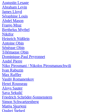
Augustin Lesage
Abraham Levin
James Lloyd
Séraphine Louis
Abdel Mason
Franjo Mraz
Berthelus Myrbel
Nikifor
Heinrich Nüßlein
Antoine Obin
Sénèque Obin
Télémaque Obin
Dominique-Paul Peyronnet
André Pierre
Niko Pirosmani / Nikolos Pirosmanaschwili
Ivan Ra­bu­zin
Max Raffler
Vasilij Romanenkov
Henri Rousseau
Aloys Sauter
Sava Sekulić
Friedrich Schröder-Sonnenstern
Simon Schwartzenberg
Matija Skurjeni
Ondrej Šteberl