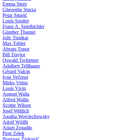
Emma Stern
Gheorghe Sturza
Petar Smajić
Louis Soutter
Franz A. Spielbichler
Günther Thumer
Jože Tisnikar
Max Tobler
Abram Topor
Bill Traylor
Oswald Tschirtner
Adalbert Trillhaase
Gérard Valcin
Ivan Večenaj
Mirko Virius
Louis Vivin
August Walla
Alfred Wallis
Scottie Wilson
Josef Wittlich
Agatha Wojciechowsky
Adolf Wölfli
Adam Zegadło
Piotr Zelek
Bogosav Živković