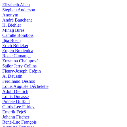
Elizabeth Allen
Stephen Anderson
Anonym
André Bauchant
H. Biehler
Mihalj Bireš
Camille Bombois
Ilija Bosilj
Erich Bödeker
Eugen Buktenica
Rosie Camanga
Zuzanna Chalupová
Sailor Jerry Collins
Fleury-Joseph Crépin
A. Daussin
Ferdinand Desnos
Louis Auguste Déchelette
Adolf Dietrich
Louis Ducasse
Préfète Duffaut
Curtis Lee Fairley
Emerik Feješ
Johann Fischer
René-Luc François