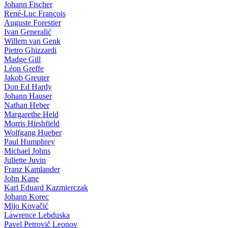
Johann Fischer
René-Luc François
Auguste Forestier
Ivan Generalić
Willem van Genk
Pietro Ghizzardi
Madge Gill
Léon Greffe
Jakob Greuter
Don Ed Hardy
Johann Hauser
Nathan Heber
Margarethe Held
Morris Hirshfield
Wolfgang Hueber
Paul Humphrey
Michael Johns
Juliette Juvin
Franz Kamlander
John Kane
Karl Eduard Kazmierczak
Johann Korec
Mijo Kovačić
Lawrence Lebduska
Pavel Petrovič Leonov