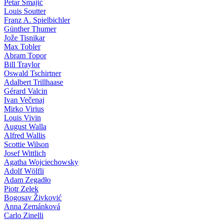
Petar Smajić
Louis Soutter
Franz A. Spielbichler
Günther Thumer
Jože Tisnikar
Max Tobler
Abram Topor
Bill Traylor
Oswald Tschirtner
Adalbert Trillhaase
Gérard Valcin
Ivan Večenaj
Mirko Virius
Louis Vivin
August Walla
Alfred Wallis
Scottie Wilson
Josef Wittlich
Agatha Wojciechowsky
Adolf Wölfli
Adam Zegadło
Piotr Zelek
Bogosav Živković
Anna Zemánková
Carlo Zinelli