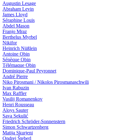
Augustin Lesage
Abraham Levin
James Lloyd
Séraphine Louis
Abdel Mason
Franjo Mraz
Berthelus Myrbel
Nikifor
Heinrich Nüßlein
Antoine Obin
Sénèque Obin
Télémaque Obin
Dominique-Paul Peyronnet
André Pierre
Niko Pirosmani / Nikolos Pirosmanaschwili
Ivan Ra­bu­zin
Max Raffler
Vasilij Romanenkov
Henri Rousseau
Aloys Sauter
Sava Sekulić
Friedrich Schröder-Sonnenstern
Simon Schwartzenberg
Matija Skurjeni
Ondrej Šteberl