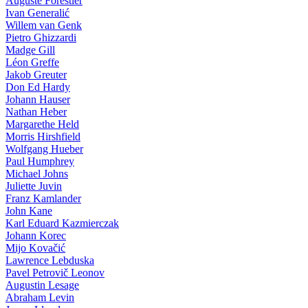
Auguste Forestier
Ivan Generalić
Willem van Genk
Pietro Ghizzardi
Madge Gill
Léon Greffe
Jakob Greuter
Don Ed Hardy
Johann Hauser
Nathan Heber
Margarethe Held
Morris Hirshfield
Wolfgang Hueber
Paul Humphrey
Michael Johns
Juliette Juvin
Franz Kamlander
John Kane
Karl Eduard Kazmierczak
Johann Korec
Mijo Kovačić
Lawrence Lebduska
Pavel Petrovič Leonov
Augustin Lesage
Abraham Levin