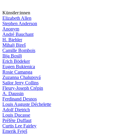
Künstler:innen
Elizabeth Allen
Stephen Anderson
Anonym
André Bauchant
H. Biehler
Mihalj Bireš
Camille Bombois
Ilija Bosilj
Erich Bödeker
Eugen Buktenica
Rosie Camanga
Zuzanna Chalupová
Sailor Jerry Collins
Fleury-Joseph Crépin
A. Daussin
Ferdinand Desnos
Louis Auguste Déchelette
Adolf Dietrich
Louis Ducasse
Préfète Duffaut
Curtis Lee Fairley
Emerik Feješ