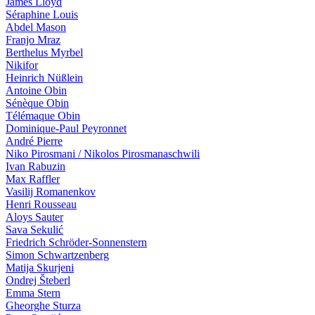
James Lloyd
Séraphine Louis
Abdel Mason
Franjo Mraz
Berthelus Myrbel
Nikifor
Heinrich Nüßlein
Antoine Obin
Sénèque Obin
Télémaque Obin
Dominique-Paul Peyronnet
André Pierre
Niko Pirosmani / Nikolos Pirosmanaschwili
Ivan Ra­bu­zin
Max Raffler
Vasilij Romanenkov
Henri Rousseau
Aloys Sauter
Sava Sekulić
Friedrich Schröder-Sonnenstern
Simon Schwartzenberg
Matija Skurjeni
Ondrej Šteberl
Emma Stern
Gheorghe Sturza