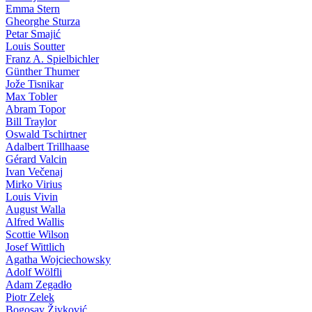
Emma Stern
Gheorghe Sturza
Petar Smajić
Louis Soutter
Franz A. Spielbichler
Günther Thumer
Jože Tisnikar
Max Tobler
Abram Topor
Bill Traylor
Oswald Tschirtner
Adalbert Trillhaase
Gérard Valcin
Ivan Večenaj
Mirko Virius
Louis Vivin
August Walla
Alfred Wallis
Scottie Wilson
Josef Wittlich
Agatha Wojciechowsky
Adolf Wölfli
Adam Zegadło
Piotr Zelek
Bogosav Živković