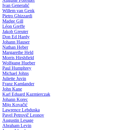
Auguste Forestier
Ivan Generalić
Willem van Genk
Pietro Ghizzardi
Madge Gill
Léon Greffe
Jakob Greuter
Don Ed Hardy
Johann Hauser
Nathan Heber
Margarethe Held
Morris Hirshfield
Wolfgang Hueber
Paul Humphrey
Michael Johns
Juliette Juvin
Franz Kamlander
John Kane
Karl Eduard Kazmierczak
Johann Korec
Mijo Kovačić
Lawrence Lebduska
Pavel Petrovič Leonov
Augustin Lesage
Abraham Levin