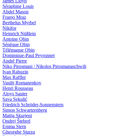
James Lloyd
Séraphine Louis
Abdel Mason
Franjo Mraz
Berthelus Myrbel
Nikifor
Heinrich Nüßlein
Antoine Obin
Sénèque Obin
Télémaque Obin
Dominique-Paul Peyronnet
André Pierre
Niko Pirosmani / Nikolos Pirosmanaschwili
Ivan Ra­bu­zin
Max Raffler
Vasilij Romanenkov
Henri Rousseau
Aloys Sauter
Sava Sekulić
Friedrich Schröder-Sonnenstern
Simon Schwartzenberg
Matija Skurjeni
Ondrej Šteberl
Emma Stern
Gheorghe Sturza