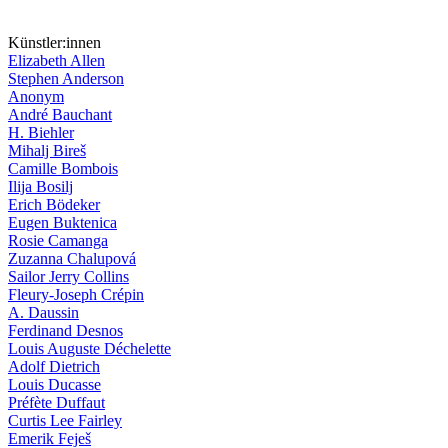
Künstler:innen
Elizabeth Allen
Stephen Anderson
Anonym
André Bauchant
H. Biehler
Mihalj Bireš
Camille Bombois
Ilija Bosilj
Erich Bödeker
Eugen Buktenica
Rosie Camanga
Zuzanna Chalupová
Sailor Jerry Collins
Fleury-Joseph Crépin
A. Daussin
Ferdinand Desnos
Louis Auguste Déchelette
Adolf Dietrich
Louis Ducasse
Préfète Duffaut
Curtis Lee Fairley
Emerik Feješ