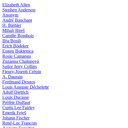
Elizabeth Allen
Stephen Anderson
Anonym
André Bauchant
H. Biehler
Mihalj Bireš
Camille Bombois
Ilija Bosilj
Erich Bödeker
Eugen Buktenica
Rosie Camanga
Zuzanna Chalupová
Sailor Jerry Collins
Fleury-Joseph Crépin
A. Daussin
Ferdinand Desnos
Louis Auguste Déchelette
Adolf Dietrich
Louis Ducasse
Préfète Duffaut
Curtis Lee Fairley
Emerik Feješ
Johann Fischer
René-Luc François