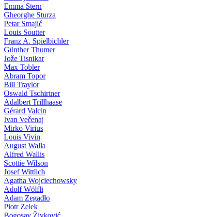
Emma Stern
Gheorghe Sturza
Petar Smajić
Louis Soutter
Franz A. Spielbichler
Günther Thumer
Jože Tisnikar
Max Tobler
Abram Topor
Bill Traylor
Oswald Tschirtner
Adalbert Trillhaase
Gérard Valcin
Ivan Večenaj
Mirko Virius
Louis Vivin
August Walla
Alfred Wallis
Scottie Wilson
Josef Wittlich
Agatha Wojciechowsky
Adolf Wölfli
Adam Zegadło
Piotr Zelek
Bogosav Živković