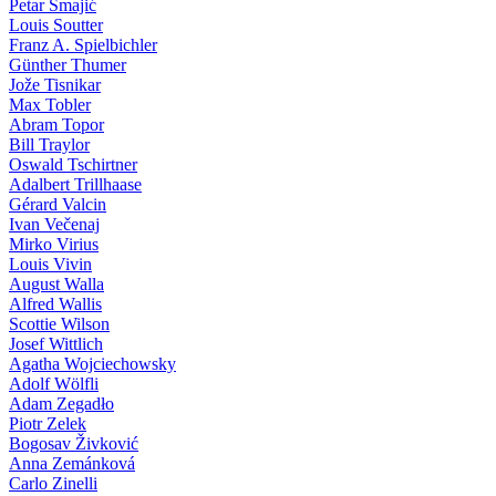
Petar Smajić
Louis Soutter
Franz A. Spielbichler
Günther Thumer
Jože Tisnikar
Max Tobler
Abram Topor
Bill Traylor
Oswald Tschirtner
Adalbert Trillhaase
Gérard Valcin
Ivan Večenaj
Mirko Virius
Louis Vivin
August Walla
Alfred Wallis
Scottie Wilson
Josef Wittlich
Agatha Wojciechowsky
Adolf Wölfli
Adam Zegadło
Piotr Zelek
Bogosav Živković
Anna Zemánková
Carlo Zinelli