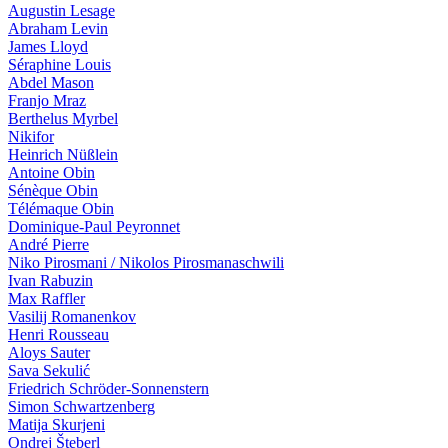
Augustin Lesage
Abraham Levin
James Lloyd
Séraphine Louis
Abdel Mason
Franjo Mraz
Berthelus Myrbel
Nikifor
Heinrich Nüßlein
Antoine Obin
Sénèque Obin
Télémaque Obin
Dominique-Paul Peyronnet
André Pierre
Niko Pirosmani / Nikolos Pirosmanaschwili
Ivan Ra­bu­zin
Max Raffler
Vasilij Romanenkov
Henri Rousseau
Aloys Sauter
Sava Sekulić
Friedrich Schröder-Sonnenstern
Simon Schwartzenberg
Matija Skurjeni
Ondrej Šteberl