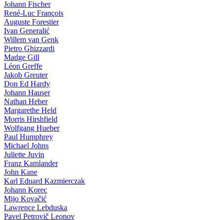
Johann Fischer
René-Luc François
Auguste Forestier
Ivan Generalić
Willem van Genk
Pietro Ghizzardi
Madge Gill
Léon Greffe
Jakob Greuter
Don Ed Hardy
Johann Hauser
Nathan Heber
Margarethe Held
Morris Hirshfield
Wolfgang Hueber
Paul Humphrey
Michael Johns
Juliette Juvin
Franz Kamlander
John Kane
Karl Eduard Kazmierczak
Johann Korec
Mijo Kovačić
Lawrence Lebduska
Pavel Petrovič Leonov