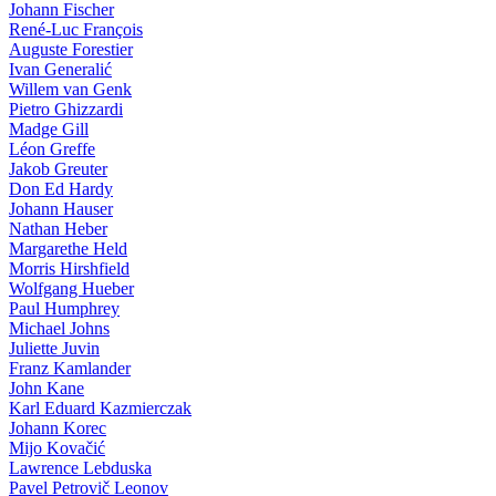
Johann Fischer
René-Luc François
Auguste Forestier
Ivan Generalić
Willem van Genk
Pietro Ghizzardi
Madge Gill
Léon Greffe
Jakob Greuter
Don Ed Hardy
Johann Hauser
Nathan Heber
Margarethe Held
Morris Hirshfield
Wolfgang Hueber
Paul Humphrey
Michael Johns
Juliette Juvin
Franz Kamlander
John Kane
Karl Eduard Kazmierczak
Johann Korec
Mijo Kovačić
Lawrence Lebduska
Pavel Petrovič Leonov