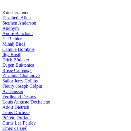
Künstler:innen
Elizabeth Allen
Stephen Anderson
Anonym
André Bauchant
H. Biehler
Mihalj Bireš
Camille Bombois
Ilija Bosilj
Erich Bödeker
Eugen Buktenica
Rosie Camanga
Zuzanna Chalupová
Sailor Jerry Collins
Fleury-Joseph Crépin
A. Daussin
Ferdinand Desnos
Louis Auguste Déchelette
Adolf Dietrich
Louis Ducasse
Préfète Duffaut
Curtis Lee Fairley
Emerik Feješ