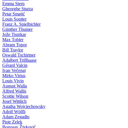
Emma Stern
Gheorghe Sturza
Petar Smajić
Louis Soutter
Franz A. Spielbichler
Günther Thumer
Jože Tisnikar
Max Tobler
Abram Topor
Bill Traylor
Oswald Tschirtner
Adalbert Trillhaase
Gérard Valcin
Ivan Večenaj
Mirko Virius
Louis Vivin
August Walla
Alfred Wallis
Scottie Wilson
Josef Wittlich
Agatha Wojciechowsky
Adolf Wölfli
Adam Zegadło
Piotr Zelek
Bogosav Živković