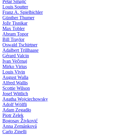
Petar Smajić
Louis Soutter
Franz A. Spielbichler
Günther Thumer
Jože Tisnikar
Max Tobler
Abram Topor
Bill Traylor
Oswald Tschirtner
Adalbert Trillhaase
Gérard Valcin
Ivan Večenaj
Mirko Virius
Louis Vivin
August Walla
Alfred Wallis
Scottie Wilson
Josef Wittlich
Agatha Wojciechowsky
Adolf Wölfli
Adam Zegadło
Piotr Zelek
Bogosav Živković
Anna Zemánková
Carlo Zinelli