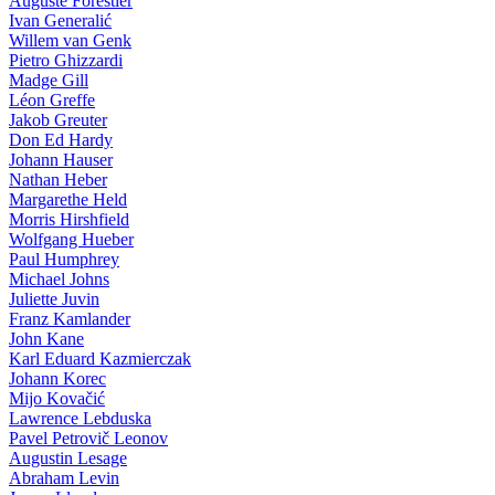
Auguste Forestier
Ivan Generalić
Willem van Genk
Pietro Ghizzardi
Madge Gill
Léon Greffe
Jakob Greuter
Don Ed Hardy
Johann Hauser
Nathan Heber
Margarethe Held
Morris Hirshfield
Wolfgang Hueber
Paul Humphrey
Michael Johns
Juliette Juvin
Franz Kamlander
John Kane
Karl Eduard Kazmierczak
Johann Korec
Mijo Kovačić
Lawrence Lebduska
Pavel Petrovič Leonov
Augustin Lesage
Abraham Levin