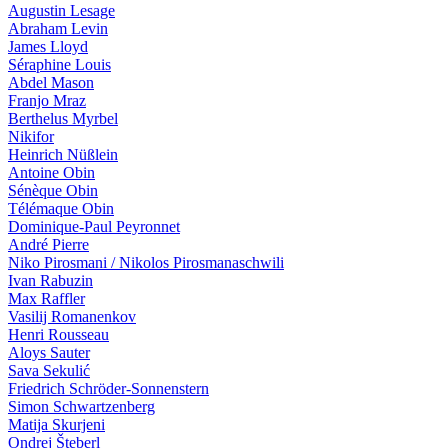
Augustin Lesage
Abraham Levin
James Lloyd
Séraphine Louis
Abdel Mason
Franjo Mraz
Berthelus Myrbel
Nikifor
Heinrich Nüßlein
Antoine Obin
Sénèque Obin
Télémaque Obin
Dominique-Paul Peyronnet
André Pierre
Niko Pirosmani / Nikolos Pirosmanaschwili
Ivan Ra­bu­zin
Max Raffler
Vasilij Romanenkov
Henri Rousseau
Aloys Sauter
Sava Sekulić
Friedrich Schröder-Sonnenstern
Simon Schwartzenberg
Matija Skurjeni
Ondrej Šteberl