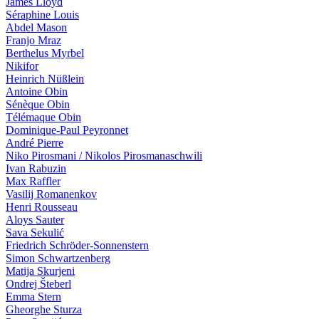
James Lloyd
Séraphine Louis
Abdel Mason
Franjo Mraz
Berthelus Myrbel
Nikifor
Heinrich Nüßlein
Antoine Obin
Sénèque Obin
Télémaque Obin
Dominique-Paul Peyronnet
André Pierre
Niko Pirosmani / Nikolos Pirosmanaschwili
Ivan Ra­bu­zin
Max Raffler
Vasilij Romanenkov
Henri Rousseau
Aloys Sauter
Sava Sekulić
Friedrich Schröder-Sonnenstern
Simon Schwartzenberg
Matija Skurjeni
Ondrej Šteberl
Emma Stern
Gheorghe Sturza