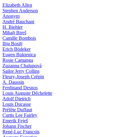
Elizabeth Allen
Stephen Anderson
Anonym
André Bauchant
H. Biehler
Mihalj Bireš
Camille Bombois
Ilija Bosilj
Erich Bödeker
Eugen Buktenica
Rosie Camanga
Zuzanna Chalupová
Sailor Jerry Collins
Fleury-Joseph Crépin
A. Daussin
Ferdinand Desnos
Louis Auguste Déchelette
Adolf Dietrich
Louis Ducasse
Préfète Duffaut
Curtis Lee Fairley
Emerik Feješ
Johann Fischer
René-Luc François